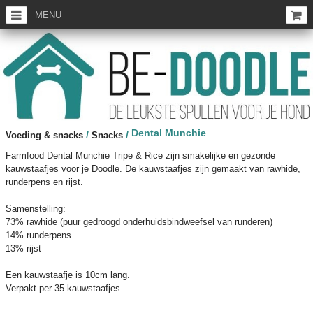
MENU
Dental Munchie
/
/
Voeding & snacks
Snacks
Farmfood Dental Munchie Tripe & Rice zijn smakelijke en gezonde
kauwstaafjes voor je Doodle. De kauwstaafjes zijn gemaakt van rawhide,
runderpens en rijst.
Samenstelling:
73% rawhide (puur gedroogd onderhuidsbindweefsel van runderen)
14% runderpens
13% rijst
Een kauwstaafje is 10cm lang.
Verpakt per 35 kauwstaafjes.