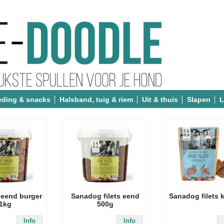
eding & snacks
Halsband, tuig & riem
Uit & thuis
Slapen
L
eend burger
Sanadog filets eend
Sanadog filets 
1kg
500g
Info
Info