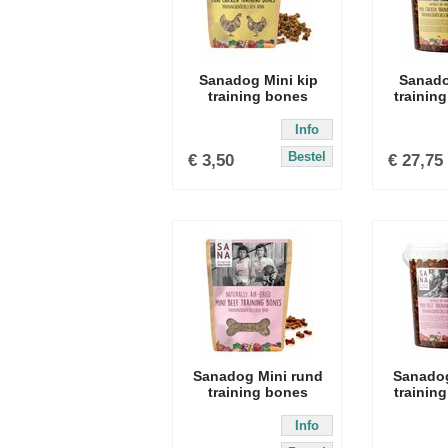
Sanadog Mini kip
Sanado
training bones
trainin
Info
Bestel
€
3,50
€
27,75
Sanadog Mini rund
Sanadog
training bones
trainin
Info