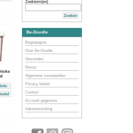
Zoekterm(en)
Zoeken
Be-Doodle
Beginpagina
Over Be-Doodle
Verzenden
Retour
ticks
Algemene voorwaarden
nd
Privacy beleid
Info
Contact
estel
Account gegevens
Vakantiesluiting