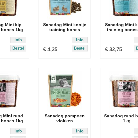
g Mini kip
Sanadog Mini konijn
Sanadog Mini k
g bones 1kg
training bones
training bones
Info
Info
Bestel
Bestel
B
€
4,25
€
32,75
 Mini rund
Sanadog pompoen
Sanadog rund b
g bones 1kg
vlokken
1kg
Info
Info