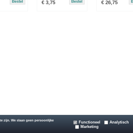
Bestel
Bestel
B
€
3,75
€
26,75
y CCV Shop
software webshop
Alle bedragen zijn 
e zijn. We slaan geen persoonlijke
Functioneel
Analytisch
Marketing