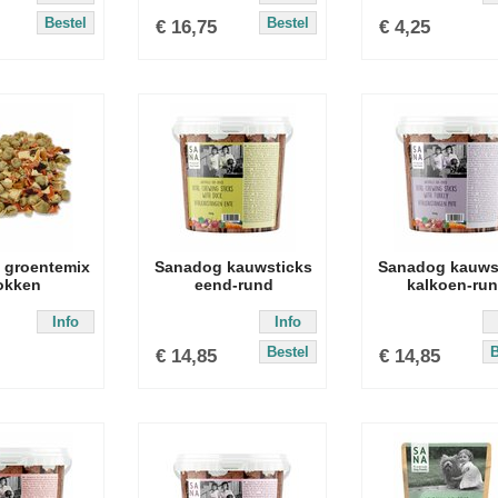
Bestel
Bestel
€
16,75
€
4,25
 groentemix
Sanadog kauwsticks
Sanadog kauws
okken
eend-rund
kalkoen-ru
Info
Info
Bestel
B
€
14,85
€
14,85