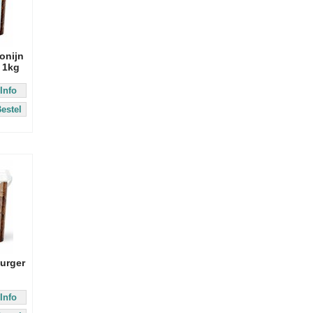
onijn
 1kg
Info
estel
urger
Info