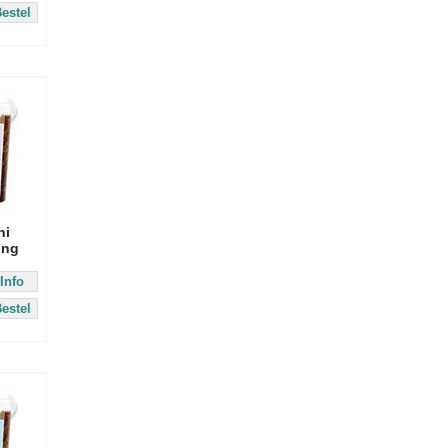
estel
ni
ing
Info
estel