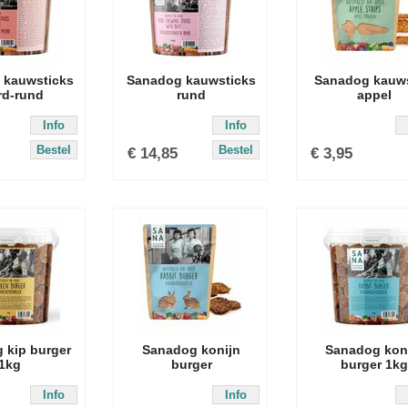
 kauwsticks
Sanadog kauwsticks
Sanadog kauws
rd-rund
rund
appel
Info
Info
Bestel
Bestel
€
14,85
€
3,95
 kip burger
Sanadog konijn
Sanadog kon
1kg
burger
burger 1kg
Info
Info