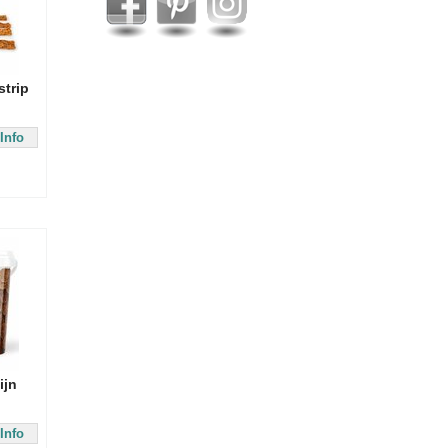
trip
Info
ijn
Info