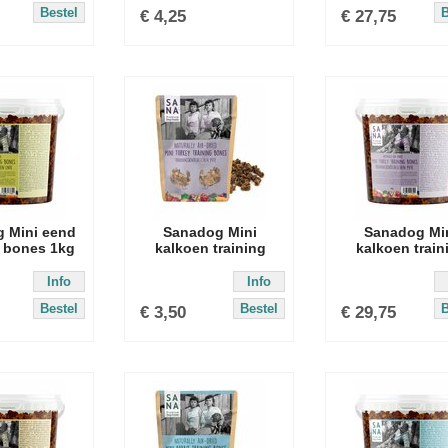
Bestel
B
€
4,25
€
27,75
 Mini eend
Sanadog Mini
Sanadog Mi
g bones 1kg
kalkoen training
kalkoen train
bones
bones 1kg
Info
Info
Bestel
Bestel
B
€
3,50
€
29,75