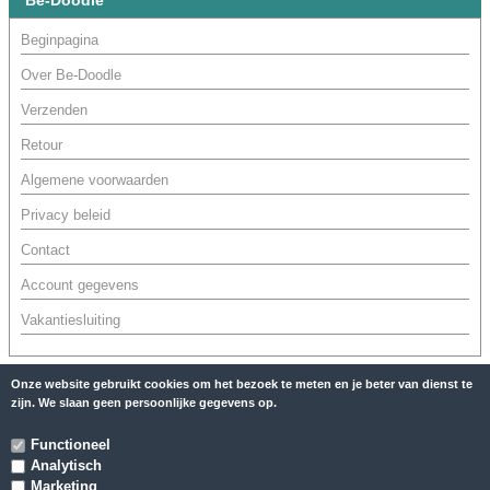
Be-Doodle
Beginpagina
Over Be-Doodle
Verzenden
Retour
Algemene voorwaarden
Privacy beleid
Contact
Account gegevens
Vakantiesluiting
Onze website gebruikt cookies om het bezoek te meten en je beter van dienst te
zijn. We slaan geen persoonlijke gegevens op.
Functioneel
Analytisch
Marketing