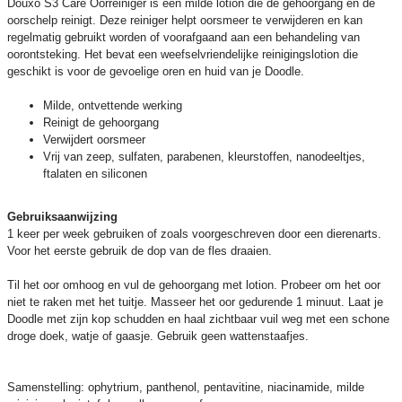
Douxo S3 Care Oorreiniger is een milde lotion die de gehoorgang en de
oorschelp reinigt. Deze reiniger helpt oorsmeer te verwijderen en kan
regelmatig gebruikt worden of voorafgaand aan een behandeling van
oorontsteking. Het bevat een weefselvriendelijke reinigingslotion die
geschikt is voor de gevoelige oren en huid van je Doodle.
Milde, ontvettende werking
Reinigt de gehoorgang
Verwijdert oorsmeer
Vrij van zeep, sulfaten, parabenen, kleurstoffen, nanodeeltjes,
ftalaten en siliconen
Gebruiksaanwijzing
1 keer per week gebruiken of zoals voorgeschreven door een dierenarts.
Voor het eerste gebruik de dop van de fles draaien.
Til het oor omhoog en vul de gehoorgang met lotion. Probeer om het oor
niet te raken met het tuitje. Masseer het oor gedurende 1 minuut. Laat je
Doodle met zijn kop schudden en haal zichtbaar vuil weg met een schone
droge doek, watje of gaasje. Gebruik geen wattenstaafjes.
Samenstelling: ophytrium, panthenol, pentavitine, niacinamide, milde